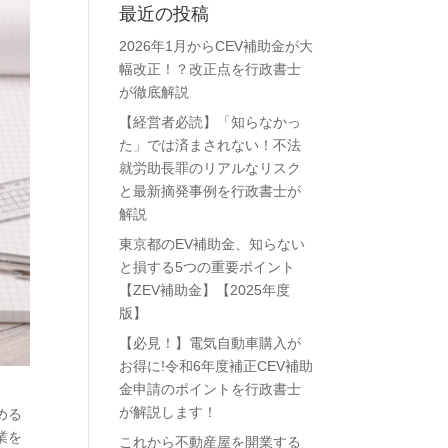
最近の投稿
2026年1月からCEV補助金が大
幅改正！？改正点を行政書士
が徹底解説
【経営者必読】「知らなかっ
た」では済まされない！不法
就労助長罪のリアルなリスク
と最新摘発事例を行政書士が
解説
東京都のEV補助金、知らない
と損する5つの重要ポイント
【ZEV補助金】【2025年度
版】
【必見！】電気自動車購入が
お得に!令和6年度補正CEV補助
金申請のポイントを行政書士
が解説します！
める
業を
これから不動産屋を開業する