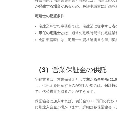
神奈川県で宅建業を開業する際には、宅建士の人
が発生する場合がある
ため、免許申請前に計画を
宅建士の配置条件
宅建業を営む事務所では、宅建業に従事する者
専任の宅建士
とは、通常の勤務時間帯に宅建業
免許申請時には、宅建士の資格証明書や雇用契
（3）
営業保証金の供託
宅建業者は、営業保証金として
主たる事務所に1,
し、供託金を用意するのが難しい場合は、
保証協
で、代替措置を取ることができます。
保証協会に加入すれば、供託金1,000万円の代わ
に別途入会金が掛かります。詳細は各保証協会へ