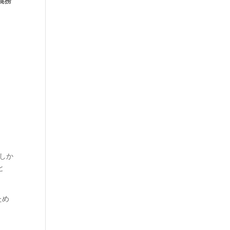
義務
しか
と
ため