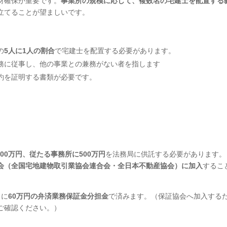
材確保が重要です。
事業所の規模に応じて、複数名の宅建士を配置する
立てることが望ましいです。
の
5人に1人の割合
で宅建士を配置する必要があります。
務に従事し、他の事業との兼務がない者を指します
約を証明する書類が必要です。
000万円、従たる事務所に500万円
を法務局に供託する必要があります。
会（全国宅地建物取引業協会連合会・全日本不動産協会）に加入
するこ
りに
60万円の弁済業務保証金分担金
で済みます。（保証協会へ加入する
ご確認ください。）