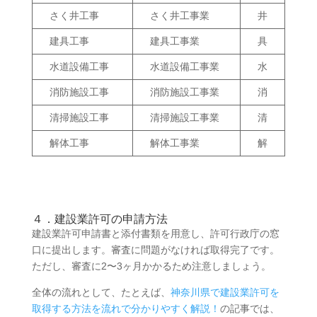
さく井工事
さく井工事業
井
建具工事
建具工事業
具
水道設備工事
水道設備工事業
水
消防施設工事
消防施設工事業
消
清掃施設工事
清掃施設工事業
清
解体工事
解体工事業
解
４．建設業許可の申請方法
建設業許可申請書と添付書類を用意し、許可行政庁の窓
口に提出します。審査に問題がなければ取得完了です。
ただし、審査に2〜3ヶ月かかるため注意しましょう。
全体の流れとして、たとえば、
神奈川県で建設業許可を
取得する方法を流れで分かりやすく解説！
の記事では、