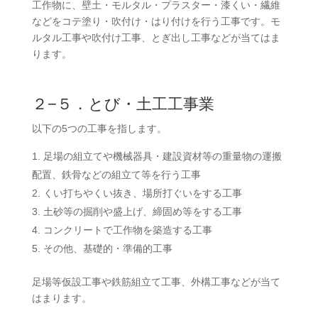
工作物に、壁土・モルタル・プラスター・漆くい・繊維
などをコテ塗り・吹付け・はり付けを行う工事です。モ
ルタル工事や吹付け工事、とぎ出し工事などが当てはま
ります。
２−５．とび・土工工事業
以下の5つの工事を指します。
足場の組立てや機械器具・建設資材等の重量物の運搬
配置、鉄骨などの組立て等を行う工事
くい打ちやくい抜き、場所打ぐいをする工事
土砂等の掘削や盛上げ、締固め等をする工事
コンクリートで工作物を築造する工事
その他、基礎的・準備的工事
足場等仮設工事や鉄筋組立て工事、外構工事などが当て
はまります。