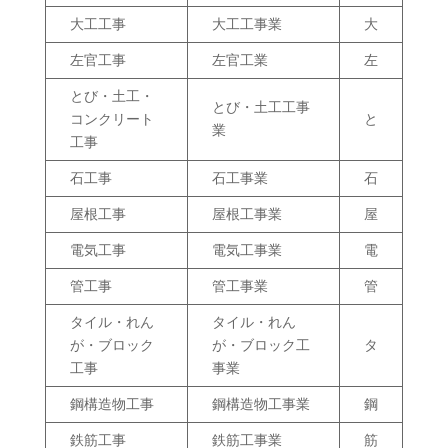
大工工事
大工工事業
大
左官工事
左官工業
左
とび・土工・
とび・土工工事
コンクリート
と
業
工事
石工事
石工事業
石
屋根工事
屋根工事業
屋
電気工事
電気工事業
電
管工事
管工事業
管
タイル・れん
タイル・れん
が・ブロック
が・ブロック工
タ
工事
事業
鋼構造物工事
鋼構造物工事業
鋼
鉄筋工事
鉄筋工事業
筋